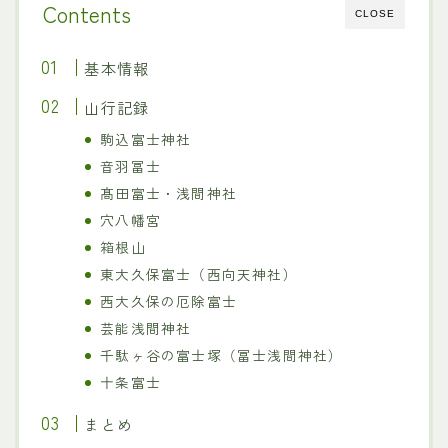
Contents
CLOSE
基本情報
山行記録
駒込富士神社
音羽冨士
髙田富士・浅間神社
穴八幡宮
箱根山
東大久保富士（西向天神社）
西大久保の厄除富士
芸能浅間神社
千駄ヶ谷の富士塚（冨士浅間神社）
十条富士
まとめ