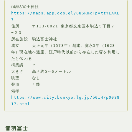
□駒込富士神社
https://maps.app.goo.gl/68SRmcFpytzYLAKE
7
住所　　　〒113-0021 東京都文京区本駒込５丁目７
−２０
所在施設　駒込富士神社
成立　　　天正元年（1573年）創建、寛永5年（1628
年）現在地へ遷座。江戸時代以前から存在した塚を利用し
たと伝わる
構築講　　？
大きさ　　高さ約5～6メートル
眺望　　　なし
登頂　　　可能
備考　　　
https://www.city.bunkyo.lg.jp/b014/p0038
17.html
音羽冨士