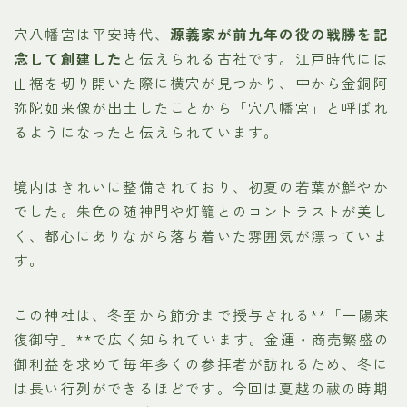
穴八幡宮は平安時代、
源義家が前九年の役の戦勝を記
念して創建した
と伝えられる古社です。江戸時代には
山裾を切り開いた際に横穴が見つかり、中から金銅阿
弥陀如来像が出土したことから「穴八幡宮」と呼ばれ
るようになったと伝えられています。
境内はきれいに整備されており、初夏の若葉が鮮やか
でした。朱色の随神門や灯籠とのコントラストが美し
く、都心にありながら落ち着いた雰囲気が漂っていま
す。
Follow Me
この神社は、冬至から節分まで授与される**「一陽来
復御守」**で広く知られています。金運・商売繁盛の
御利益を求めて毎年多くの参拝者が訪れるため、冬に
は長い行列ができるほどです。今回は夏越の祓の時期