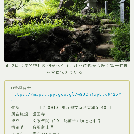
山頂には浅間神社の祠が祀られ、江戸時代から続く富士信仰
を今に伝えている。
□音羽富士
https://maps.app.goo.gl/wSJ2h4xpUac642xY
9
住所　　　〒112-0013 東京都文京区大塚5-40-1
所在施設　護国寺
成立　　　文政年間（19世紀前半）頃とされる
構築講　　音羽富士講
大きさ　　高さ約5メートル