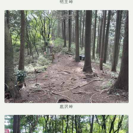
明王峠
底沢峠