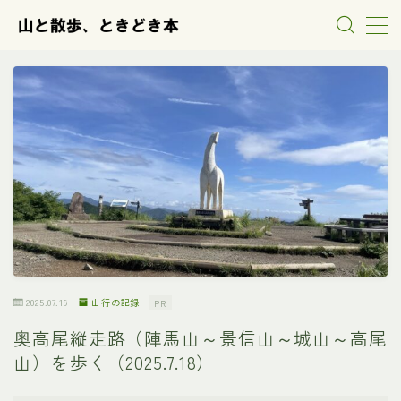
MENU
山行の記録
散歩の記録
本の紹介
雑記
2025.07.19
山行の記録
PR
奥高尾縦走路（陣馬山～景信山～城山～高尾
山）を歩く（2025.7.18）