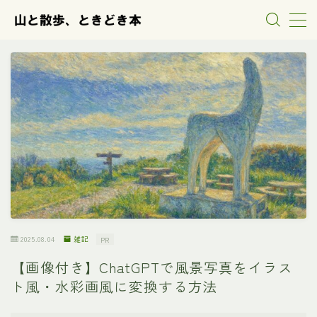
MENU
山行の記録
散歩の記録
本の紹介
雑記
2025.08.04
雑記
PR
【画像付き】ChatGPTで風景写真をイラス
ト風・水彩画風に変換する方法